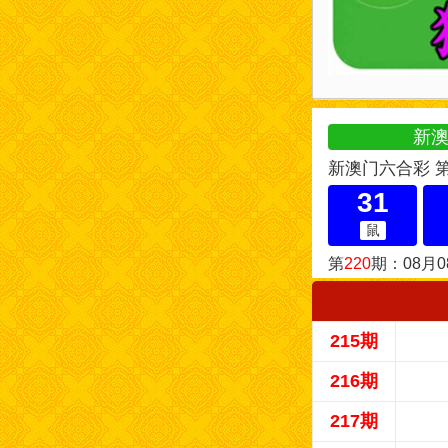
215期
216期
217期