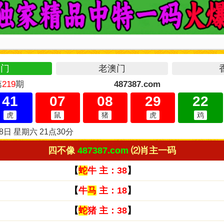
四不像
487387.com
⑵肖主一码
【
蛇
牛 主：38
】
【
牛
马
主：18
】
【
蛇
猪 主：38
】