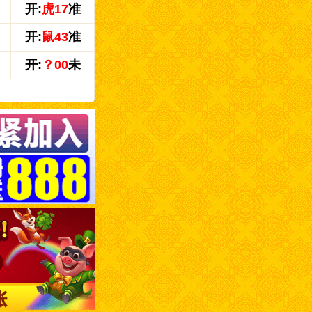
开:
虎17
准
开:
鼠43
准
开:
？00
未