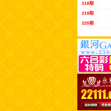
218期
219期
220期