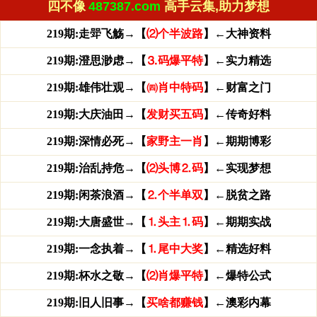
四不像
487387.com
高手云集,助力梦想
219期:走斝飞觞→【
⑵个半波路
】←大神资料
219期:澄思渺虑→【
⒊码爆平特
】←实力精选
219期:雄伟壮观→【
㈣肖中特码
】←财富之门
219期:大庆油田→【
发财买五码
】←传奇好料
219期:深情必死→【
家野主一肖
】←期期博彩
219期:治乱持危→【
⑵头博⒉码
】←实现梦想
219期:闲茶浪酒→【
⒉个半单双
】←脱贫之路
219期:大唐盛世→【
⒈头主⒈码
】←期期实战
219期:一念执着→【
⒈尾中大奖
】←精选好料
219期:杯水之敬→【
⑵肖爆平特
】←爆特公式
219期:旧人旧事→【
买啥都赚钱
】←澳彩内幕