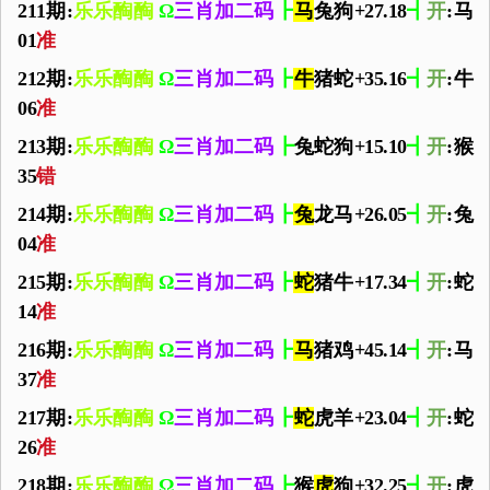
211期:
乐乐醄醄
Ω
三肖加二码
┣
马
兔狗+27.18
┫
开
:马
01
准
212期:
乐乐醄醄
Ω
三肖加二码
┣
牛
猪蛇+35.16
┫
开
:牛
06
准
213期:
乐乐醄醄
Ω
三肖加二码
┣
兔蛇狗+15.10
┫
开
:猴
35
错
214期:
乐乐醄醄
Ω
三肖加二码
┣
兔
龙马+26.05
┫
开
:兔
04
准
215期:
乐乐醄醄
Ω
三肖加二码
┣
蛇
猪牛+17.34
┫
开
:蛇
14
准
216期:
乐乐醄醄
Ω
三肖加二码
┣
马
猪鸡+45.14
┫
开
:马
37
准
217期:
乐乐醄醄
Ω
三肖加二码
┣
蛇
虎羊+23.04
┫
开
:蛇
26
准
218期:
乐乐醄醄
Ω
三肖加二码
┣
猴
虎
狗+32.25
┫
开
:虎