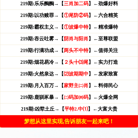
219期:乐乐醄醄→【
三肖加二码
】←劲爆好料
219期:以功赎罪→【
①尾防②码
】←六合精英
219期:霸权主义→【
①波爆中特
】←精准爆特
219期:吞云吐雾→【
阴肖与阳肖
】←至尊联盟
219期:行满功成→【
两头不中特
】←值得关注
219期:烟花易冷→【
２头╋⑶尾
】←实力打造
219期:火然泉达→【
⑵波期期中
】←发家致富
219期:月入百万→【
家野主㈡肖
】←料得民心
219期:鹿驯豕暴→【
㈡码加㈣码
】←火爆全网
219期:凶犂土丘→【
平特2.中⑴
】←大富大贵
梦想从这里实现,告诉朋友一起来吧！