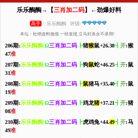
乐乐醄醄→【
三肖加二码
】←劲爆好料
高手
：乐乐醄醄 评级:
本坛：杜绝改料做假.一经发现.立马封杀永不录用!
206期:
乐乐醄醄
Ω
三肖加二码
┣
猪
猴
鼠+26.38
┫
开
:猴
47
准
207期:
乐乐醄醄
Ω
三肖加二码
┣
狗
鼠
蛇+46.25
┫
开
:鼠
31
准
208期:
乐乐醄醄
Ω
三肖加二码
┣
鼠
猪马+35.40
┫
开
:鼠
19
准
209期:
乐乐醄醄
Ω
三肖加二码
┣
鸡龙
猪
+37.21
┫
开
:猪
08
准
210期:
乐乐醄醄
Ω
三肖加二码
┣
虎鸡兔+44.
49
┫
开
:马
49
准