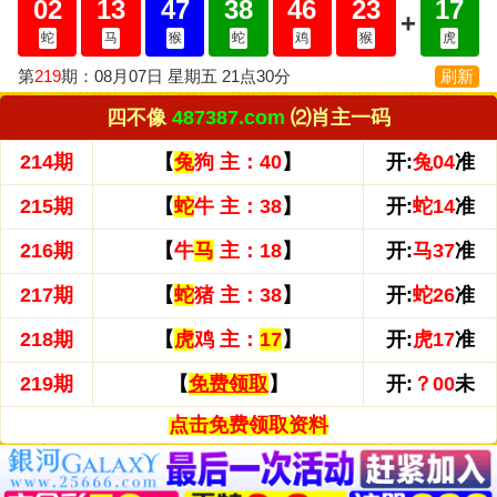
四不像
487387.com
⑵肖主一码
214期
【
兔
狗 主：40
】
开:
兔04
准
215期
【
蛇
牛 主：38
】
开:
蛇14
准
216期
【
牛
马
主：18
】
开:
马37
准
217期
【
蛇
猪 主：38
】
开:
蛇26
准
218期
【
虎
鸡 主：
17
】
开:
虎17
准
219期
【
免费领取
】
开:
？00
未
点击免费领取资料