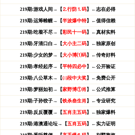
219期:游戏人间→【
⒉行防⒈码
】←志在必得
219期:运筹帷幄→【
半波爆中特
】←值得信赖
219期:吃着不尽→【
彩民十一码
】←真材实料
219期:牙清口白→【
大小主二码
】←独家原创
219期:少女的梦→【
大小博⑴码
】←传奇好料
219期:孝经起序→【
平特四必中
】←公开验证
219期:八公草木→【
㈡段中大奖
】←免费公开
219期:梦丽如初→【
家野博①肖
】←公式推算
219期:子孙饺子→【
铁杀叁生肖
】←专业研究
219期:反反覆覆→【
五肖主五码
】←独家爆料
219期:港澳通论坛→【
五肖五码
】←实力证明