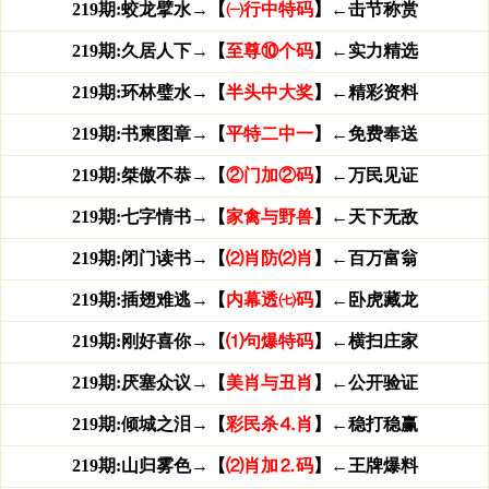
219期:蛟龙擘水→【
㈠行中特码
】←击节称赏
219期:久居人下→【
至尊⑩个码
】←实力精选
219期:环林璧水→【
半头中大奖
】←精彩资料
219期:书柬图章→【
平特二中一
】←免费奉送
219期:桀傲不恭→【
②门加②码
】←万民见证
219期:七字情书→【
家禽与野兽
】←天下无敌
219期:闭门读书→【
⑵肖防⑵肖
】←百万富翁
219期:插翅难逃→【
内幕透㈦码
】←卧虎藏龙
219期:刚好喜你→【
⑴句爆特码
】←横扫庄家
219期:厌塞众议→【
美肖与丑肖
】←公开验证
219期:倾城之泪→【
彩民杀⒋肖
】←稳打稳赢
219期:山归雾色→【
⑵肖加⒉码
】←王牌爆料