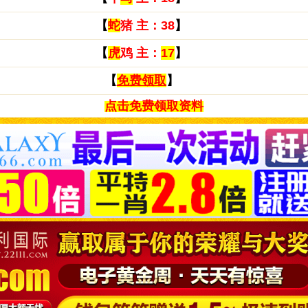
【
蛇
猪 主：38
】
【
虎
鸡 主：
17
】
【
免费领取
】
点击免费领取资料