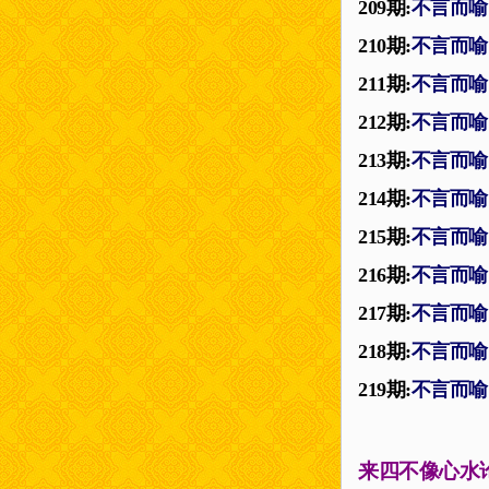
209期:
不言而喻
210期:
不言而喻
211期:
不言而喻
212期:
不言而喻
213期:
不言而喻
214期:
不言而喻
215期:
不言而喻
216期:
不言而喻
217期:
不言而喻
218期:
不言而喻
219期:
不言而喻
来四不像心水