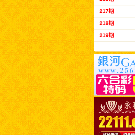
217期
218期
219期