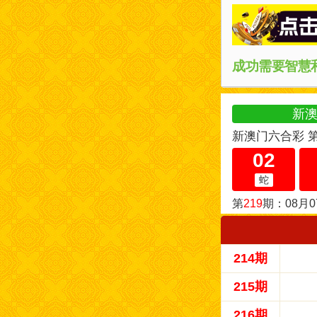
成功需要智慧
214期
215期
216期