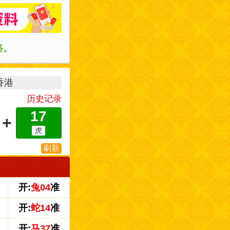
路。
开:
兔04
准
开:
蛇14
准
开:
马37
准