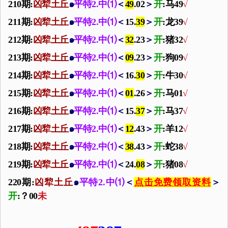
210期:
凶犂土丘
๑
平特2.中⑴
＜
49
.02
＞
开
:马49
√
211期:
凶犂土丘
๑
平特2.中⑴
＜
15.
39
＞
开
:龙39
√
212期:
凶犂土丘
๑
平特2.中⑴
＜
32
.23
＞
开
:猪32
√
213期:
凶犂土丘
๑
平特2.中⑴
＜
09
.23
＞
开
:狗09
√
214期:
凶犂土丘
๑
平特2.中⑴
＜
16.
30
＞
开
:牛30
√
215期:
凶犂土丘
๑
平特2.中⑴
＜
01
.26
＞
开
:马01
√
216期:
凶犂土丘
๑
平特2.中⑴
＜
15.
37
＞
开
:马37
√
217期:
凶犂土丘
๑
平特2.中⑴
＜
12
.43
＞
开
:羊12
√
218期:
凶犂土丘
๑
平特2.中⑴
＜
38
.43
＞
开
:蛇38
√
219期:
凶犂土丘
๑
平特2.中⑴
＜
24.
08
＞
开
:猪08
√
220期:
凶犂土丘
๑
平特2.中⑴
＜
点击免费领取资料
＞
开
:？00
未