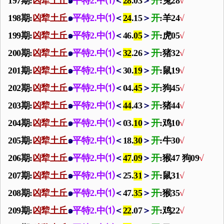
197期:
凶犂土丘
๑
平特2.中⑴
＜
28
.03
＞
开
:兔28
√
198期:
凶犂土丘
๑
平特2.中⑴
＜
24
.15
＞
开
:羊24
√
199期:
凶犂土丘
๑
平特2.中⑴
＜
46.
05
＞
开
:虎05
√
200期:
凶犂土丘
๑
平特2.中⑴
＜
32
.26
＞
开
:猪32
√
201期:
凶犂土丘
๑
平特2.中⑴
＜
30.
19
＞
开
:鼠19
√
202期:
凶犂土丘
๑
平特2.中⑴
＜
04.
45
＞
开
:狗45
√
203期:
凶犂土丘
๑
平特2.中⑴
＜
44
.43
＞
开
:猪44
√
204期:
凶犂土丘
๑
平特2.中⑴
＜
03.
10
＞
开
:鸡10
√
205期:
凶犂土丘
๑
平特2.中⑴
＜
18.
30
＞
开
:牛30
√
206期:
凶犂土丘
๑
平特2.中⑴
＜
47
.
09
＞
开
:猴47 狗09
√
207期:
凶犂土丘
๑
平特2.中⑴
＜
25.
31
＞
开
:鼠31
√
208期:
凶犂土丘
๑
平特2.中⑴
＜
47.
35
＞
开
:猴35
√
209期:
凶犂土丘
๑
平特2.中⑴
＜
22
.07
＞
开
:鸡22
√