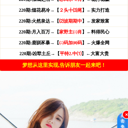
220期:烟花易冷→【
２头╋⑶尾
】←实力打造
220期:火然泉达→【
⑵波期期中
】←发家致富
220期:月入百万→【
家野主㈡肖
】←料得民心
220期:鹿驯豕暴→【
㈡码加㈣码
】←火爆全网
220期:凶犂土丘→【
平特2.中⑴
】←大富大贵
梦想从这里实现,告诉朋友一起来吧！
点
击
免