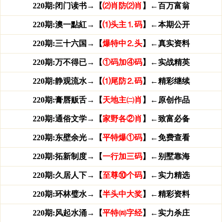
220期:闭门读书→【
⑵肖防⑵肖
】←百万富翁
220期:澳一點紅→【
⑴头主⒈码
】←本期公开
220期:三十六国→【
爆特中⒉头
】←真实资料
220期:万不得已→【
①码加④码
】←实战精英
220期:静观流水→【
⑴尾防⒉码
】←精彩继续
220期:膏唇贩舌→【
天地主㈡肖
】←原创作品
220期:通俗文学→【
家野各②肖
】←致富必备
220期:东壁余光→【
平特爆①码
】←免费查看
220期:拓新制度→【
一行加三码
】←别墅靠海
220期:久居人下→【
至尊⑩个码
】←实力精选
220期:环林璧水→【
半头中大奖
】←精彩资料
220期:风起水涌→【
平特㈣字经
】←实力杀庄