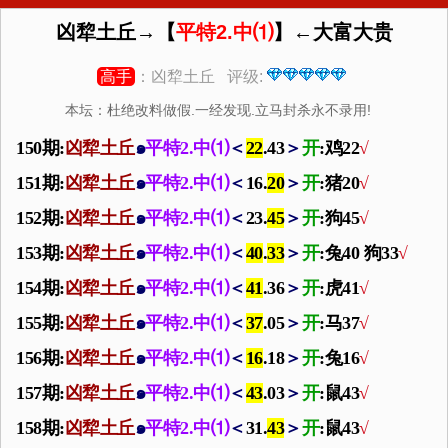
凶犂土丘→【
平特2.中⑴
】←大富大贵
高手
：凶犂土丘 评级:
本坛：杜绝改料做假.一经发现.立马封杀永不录用!
150期:
凶犂土丘
๑
平特2.中⑴
＜
22
.43
＞
开
:鸡22
√
151期:
凶犂土丘
๑
平特2.中⑴
＜
16.
20
＞
开
:猪20
√
152期:
凶犂土丘
๑
平特2.中⑴
＜
23.
45
＞
开
:狗45
√
153期:
凶犂土丘
๑
平特2.中⑴
＜
40
.
33
＞
开
:兔40 狗33
√
154期:
凶犂土丘
๑
平特2.中⑴
＜
41
.36
＞
开
:虎41
√
155期:
凶犂土丘
๑
平特2.中⑴
＜
37
.05
＞
开
:马37
√
156期:
凶犂土丘
๑
平特2.中⑴
＜
16
.18
＞
开
:兔16
√
157期:
凶犂土丘
๑
平特2.中⑴
＜
43
.03
＞
开
:鼠43
√
158期:
凶犂土丘
๑
平特2.中⑴
＜
31.
43
＞
开
:鼠43
√