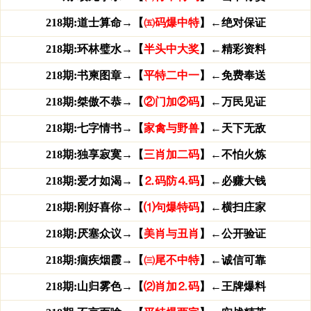
218期:道士算命→【
㈤码爆中特
】←绝对保证
218期:环林璧水→【
半头中大奖
】←精彩资料
218期:书柬图章→【
平特二中一
】←免费奉送
218期:桀傲不恭→【
②门加②码
】←万民见证
218期:七字情书→【
家禽与野兽
】←天下无敌
218期:独享寂寞→【
三肖加二码
】←不怕火炼
218期:爱才如渴→【
⒉码防⒋码
】←必赚大钱
218期:刚好喜你→【
⑴句爆特码
】←横扫庄家
218期:厌塞众议→【
美肖与丑肖
】←公开验证
218期:痼疾烟霞→【
㈢尾不中特
】←诚信可靠
218期:山归雾色→【
⑵肖加⒉码
】←王牌爆料