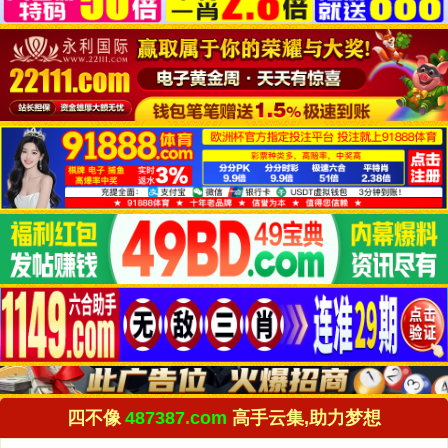
四不像
487387.com
高手云集,助力梦想