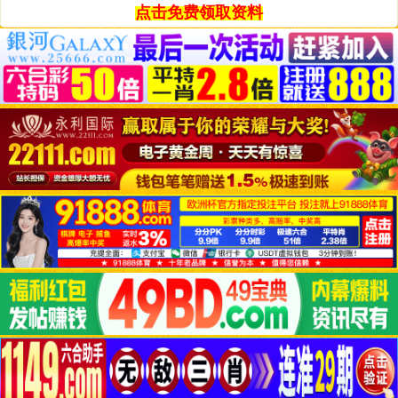
点击免费领取资料