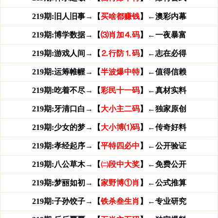
219期:旧人旧事→【
买啥都赚钱
】←澳彩内幕
219期:博学数据→【
⑶肖加⒋码
】←一夜暴富
219期:游戏人间→【
⒉行防⒈码
】←志在必得
219期:运筹帷幄→【
半波爆中特
】←值得信赖
219期:吃着不尽→【
彩民十一码
】←真材实料
219期:牙清口白→【
大小主二码
】←独家原创
219期:少女的梦→【
大小博⑴码
】←传奇好料
219期:孝经起序→【
平特四必中
】←公开验证
219期:八公草木→【
㈡段中大奖
】←免费公开
219期:梦丽如初→【
家野博①肖
】←公式推算
219期:子孙饺子→【
铁杀叁生肖
】←专业研究