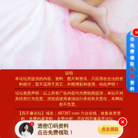
点
击
免
费
领
取
本
说明
期
本论坛所提供的内容、资料、图片和资讯，只应用在合法的资
资
料探讨，暂不适用于其它，外围博彩和使用。特此声明！
料
论坛免责声明：以上所有广告内容均为赞助商提供，本站不对
其经营行为负责。浏览或使用者须自行承担有关责任，本网站
恕不负责。
【四不像论坛】域名：487387.com 六合在线，收集各类资
料，免费内幕资料，走势分析，尽在四不像高手论坛。
×
透密①码资料
点击免费领取！