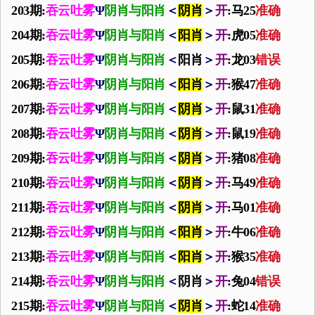
203期:
吞云吐雾
Ψ
阴肖与阳肖
＜
阴肖
＞
开
:马25
准确
204期:
吞云吐雾
Ψ
阴肖与阳肖
＜
阳肖
＞
开
:虎05
准确
205期:
吞云吐雾
Ψ
阴肖与阳肖
＜
阳肖
＞
开
:龙03
错误
206期:
吞云吐雾
Ψ
阴肖与阳肖
＜
阳肖
＞
开
:猴47
准确
207期:
吞云吐雾
Ψ
阴肖与阳肖
＜
阴肖
＞
开
:鼠31
准确
208期:
吞云吐雾
Ψ
阴肖与阳肖
＜
阴肖
＞
开
:鼠19
准确
209期:
吞云吐雾
Ψ
阴肖与阳肖
＜
阴肖
＞
开
:猪08
准确
210期:
吞云吐雾
Ψ
阴肖与阳肖
＜
阴肖
＞
开
:马49
准确
211期:
吞云吐雾
Ψ
阴肖与阳肖
＜
阴肖
＞
开
:马01
准确
212期:
吞云吐雾
Ψ
阴肖与阳肖
＜
阳肖
＞
开
:牛06
准确
213期:
吞云吐雾
Ψ
阴肖与阳肖
＜
阳肖
＞
开
:猴35
准确
214期:
吞云吐雾
Ψ
阴肖与阳肖
＜
阴肖
＞
开
:兔04
错误
215期:
吞云吐雾
Ψ
阴肖与阳肖
＜
阴肖
＞
开
:蛇14
准确