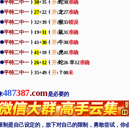
❃
平特二中一
ㅏ
38
+35
ㅓ
开
:蛇38
准确
❃
平特二中一
ㅏ
27
+22
ㅓ
开
:龙27
准确
❃
平特二中一
ㅏ
32+39
ㅓ
开
:猴35
错误
❃
平特二中一
ㅏ
19+
31
ㅓ
开
:鼠31
准确
❃
平特二中一
ㅏ
41+
30
ㅓ
开
:牛30
准确
❃
平特二中一
ㅏ
41
+10
ㅓ
开
:虎41
准确
❃
平特二中一
ㅏ
26
+
12
ㅓ
开
:蛇26 羊12
准确
❃
平特二中一
ㅏ
35+49
ㅓ
开
:？00
未
487
387
.com
来
是必要的
限制是自己设定的，放下对自己的限制，勇敢尝试，你