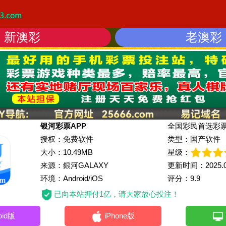
新澳彩
老澳彩
银河彩票APP
全国彩民首选彩
授权：免费软件
类型：国产软件
大小：10.49MB
星级：
来源：銀河GALAXY
更新时间：2025.0
环境：Android/iOS
评分：9.9
已向本站押付1亿，请大家放心投注！
oid版
iPhone版