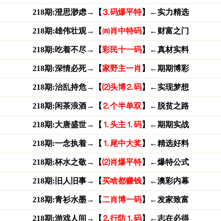
218期:澄思渺虑→【
⒊码爆平特
】←实力精选
218期:雄伟壮观→【
㈣肖中特码
】←财富之门
218期:吃着不尽→【
彩民十一码
】←真材实料
218期:深情必死→【
家野主一肖
】←期期博彩
218期:治乱持危→【
⑵头博⒉码
】←实现梦想
218期:闲茶浪酒→【
⒉个半单双
】←脱贫之路
218期:大唐盛世→【
⒈头主⒈码
】←期期实战
218期:一念执着→【
⒈尾中大奖
】←精选好料
218期:杯水之敬→【
⑵肖爆平特
】←爆特公式
218期:旧人旧事→【
买啥都赚钱
】←澳彩内幕
218期:青衫水墨→【
二肖博一码
】←发家致富
218期:游戏人间→【
⒉行防⒈码
】←志在必得