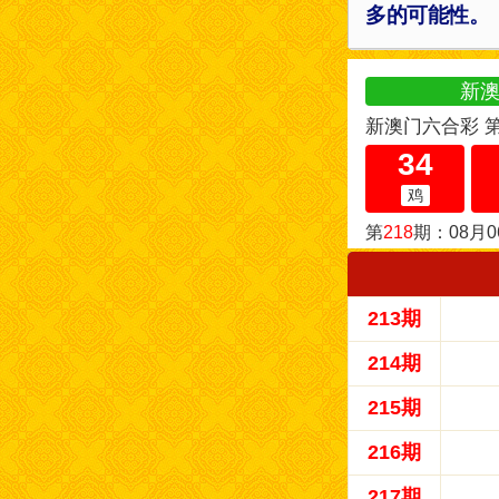
多的可能性。
213期
214期
215期
216期
217期