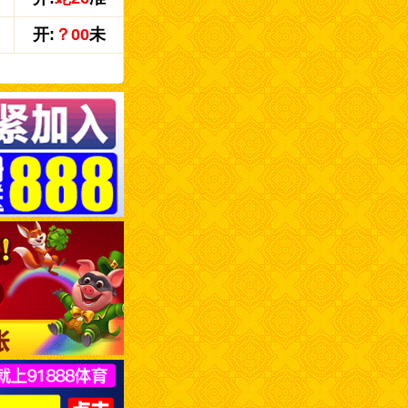
开:
？00
未