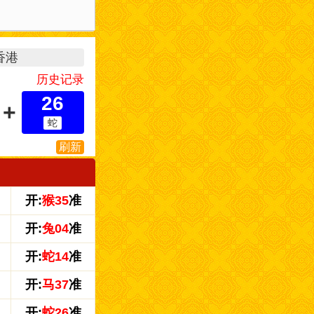
开:
猴35
准
开:
兔04
准
开:
蛇14
准
开:
马37
准
开:
蛇26
准