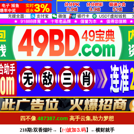
四不像
487387.com
高手云集,助力梦想
218期:双香烟叶→【
㈠波加⒊码
】←横财就手