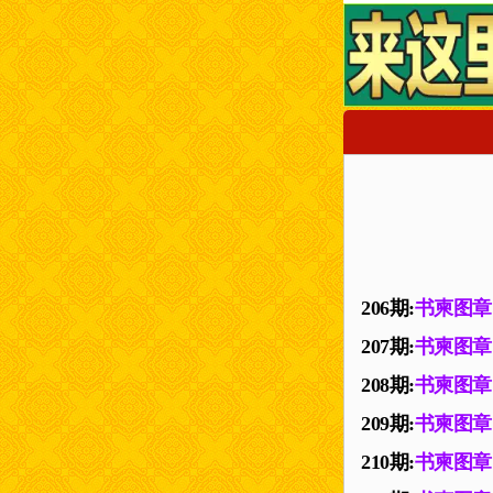
206期:
书柬图章
207期:
书柬图章
208期:
书柬图章
209期:
书柬图章
210期:
书柬图章