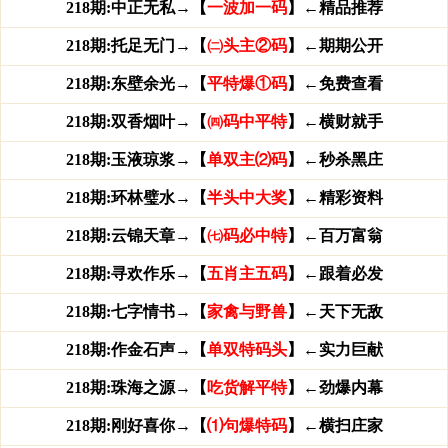
218期:中正无私→【
一波加一码
】←精品推荐
218期:托足无门→【
㈡头主②码
】←期期公开
218期:东壁余光→【
平特爆①码
】←免费查看
218期:双香烟叶→【
㈣码中平特
】←横财就手
218期:玉液琼浆→【
单双主⑵码
】←秒杀黑庄
218期:环林璧水→【
半头中大奖
】←精彩资料
218期:云锦天章→【
㈦码必中特
】←百万富翁
218期:寻欢作乐→【
五肖主五码
】←跟着必发
218期:七字情书→【
家禽与野兽
】←天下无敌
218期:作金石声→【
单双特码头
】←实力巨献
218期:珠海之源→【
吃货解平特
】←劲爆内幕
218期:刚好喜你→【
⑴句爆特码
】←横扫庄家