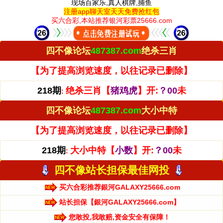
现场百家乐,真人棋牌,捕鱼
注册app聊天室天天免费抢红包
买六合彩,本站推荐银河彩票25666.com
四不像论坛
487387.com
绝杀三肖
【为了提高浏览速度，以往记录已删除】
218期
绝杀三肖【
猪鸡虎
】开:
？00
未
:
四不像论坛
487387.com
大小中特
【为了提高浏览速度，以往记录已删除】
218期
大小中特【
小数
】开:
？00
未
:
四不像站长担保最佳网投
买六合彩推荐銀河GALAXY25666.com
站长担保【銀河GALAXY25666.com】
您敢投,我敢赔,资金安全有保障！