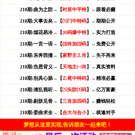
218期:曲为之防→【
时辰中平特
】←跟着必赚
218期:大事去矣→【
⑴门中特码
】←期期公开
218期:烟花易冷→【
㈤码爆中特
】←实力打造
218期:一言一语→【
⑶肖加⑶码
】←免费公开
218期:东奔西撞→【
家野主⒉肖
】←失不再来
218期:负恩背义→【
天地主㈠肖
】←真实资料
218期:别具心肠→【
⒉尾中特码
】←精准必赢
218期:淆乱视听→【
⑴头防⑴码
】←亿万富豪
218期:剔肤见骨→【
三肖加四码
】←赚钱轻松
218期:委曲求全→【
合大与合小
】←棋逢对手
梦想从这里实现,告诉朋友一起来吧！