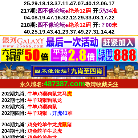
25.29.18.13.37.11.47.07.40.12.06.17
217期:
四不像论坛
绝杀12码
开:
鸡34
准
◆
04.08.19.47.16.32.12.29.33.03.17.22
218期:
四不像论坛
绝杀12码
开:
？00
未
◆
40.25.19.43.41.23.37.49.27.31.14.42
487387.com
永久域名:
敬请收藏关注
202期九肖:
牛羊鸡猴狗鼠龙马
虎
202期七肖:
牛羊鸡猴狗鼠龙
202期六肖:
牛羊鸡猴狗鼠
202期四肖:
牛羊鸡猴
→开虎41
准
204期九肖:
鸡兔蛇羊牛龙虎
鼠
猪
204期七肖:
鸡兔蛇羊牛龙虎
204期六肖:
鸡兔蛇羊牛龙