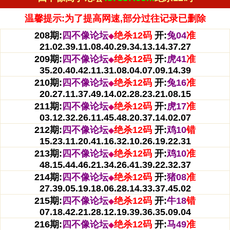
温馨提示:为了提高网速,部分过往记录已删除
208期:
四不像论坛
绝杀12码
开:
兔04
准
◆
21.02.39.11.08.40.29.34.13.14.37.27
209期:
四不像论坛
绝杀12码
开:
虎41
准
◆
35.20.40.42.11.31.08.04.07.09.14.39
210期:
四不像论坛
绝杀12码
开:
兔16
准
◆
20.27.11.37.49.14.02.28.23.21.08.15
211期:
四不像论坛
绝杀12码
开:
虎17
准
◆
03.12.32.26.11.45.48.20.37.14.02.07
212期:
四不像论坛
绝杀12码
开:
鸡10
错
◆
15.23.11.20.41.16.32.10.26.19.22.31
213期:
四不像论坛
绝杀12码
开:
鸡10
准
◆
48.15.44.46.21.34.26.41.39.22.32.37
214期:
四不像论坛
绝杀12码
开:
猪08
准
◆
27.39.05.19.18.06.28.14.33.37.45.02
215期:
四不像论坛
绝杀12码
开:
牛18
错
◆
07.18.42.21.28.12.19.39.36.35.09.04
216期:
四不像论坛
绝杀12码
开:
马49
准
◆