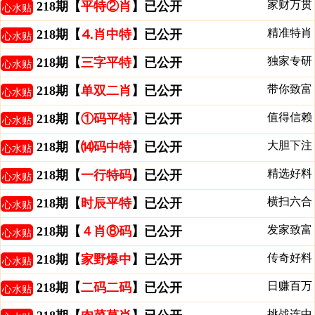
家财万贯
218期【
平特②肖
】已公开
心水贴
精准特肖
218期【
⒋肖中特
】已公开
心水贴
独家专研
218期【
三字平特
】已公开
心水贴
带你致富
218期【
单双二肖
】已公开
心水贴
值得信赖
218期【
①码平特
】已公开
心水贴
大胆下注
218期【
⒁码中特
】已公开
心水贴
精选好料
218期【
一行特码
】已公开
心水贴
横扫六合
218期【
时辰平特
】已公开
心水贴
发家致富
218期【
４肖⑧码
】已公开
心水贴
传奇好料
218期【
家野爆中
】已公开
心水贴
日赚百万
218期【
二码二码
】已公开
心水贴
挑战连中