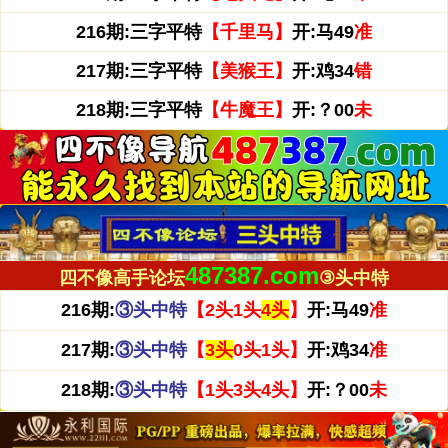
216期:三字平特
【千里马】
开:
马49
准
217期:三字平特
【美猴王】
开:
鸡34
错
218期:三字平特
【牛魔王】
开:
？00
未
487387.com
四不像高手论坛
③头中特
216期:
③头中特
【2头1头
4头
】
开:马49
准
217期:
③头中特
【
3头
0头1头】
开:鸡34
准
218期:
③头中特
【1头3头4头】
开:？00
未