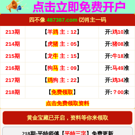
四不像
487387.com
⑵肖主一码
213期
【
羊
鸡
主：12
】
开:
鸡10
准
214期
【
虎
猪
主：05
】
开:
猪08
准
215期
【
龙
牛
主：15
】
开:
牛18
准
216期
【
狗
马
主：09
】
开:
马49
准
217期
【
鸡
狗 主：22
】
开:
鸡34
准
218期
【
免费领取
】
开:
？00
未
点击免费领取资料
黄金宝藏已开启，资料等你来领取
218期:平特师傅【
平特三字
】免费更新