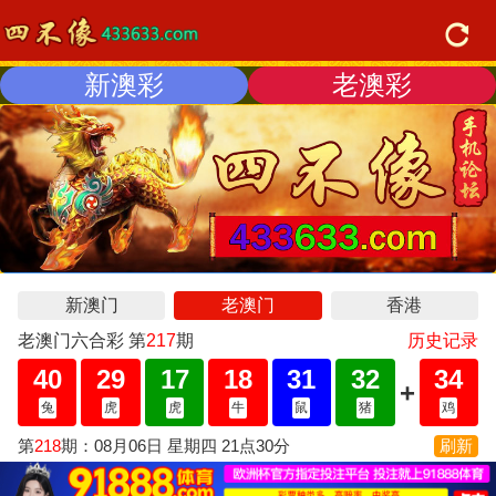
新澳彩
老澳彩