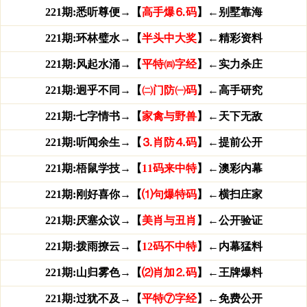
221期:悉听尊便→【
高手爆⒍码
】←别墅靠海
221期:环林璧水→【
半头中大奖
】←精彩资料
221期:风起水涌→【
平特㈣字经
】←实力杀庄
221期:迥乎不同→【
㈡门防㈠码
】←高手研究
221期:七字情书→【
家禽与野兽
】←天下无敌
221期:听闻余生→【
⒊肖防⒋码
】←提前公开
221期:梧鼠学技→【
11码来中特
】←澳彩内幕
221期:刚好喜你→【
⑴句爆特码
】←横扫庄家
221期:厌塞众议→【
美肖与丑肖
】←公开验证
221期:拨雨撩云→【
12码不中特
】←内幕猛料
221期:山归雾色→【
⑵肖加⒉码
】←王牌爆料
221期:过犹不及→【
平特⑦字经
】←免费公开