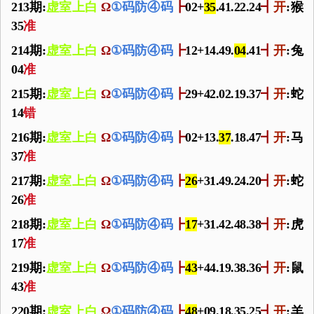
213期:
虚室上白
Ω
①码防④码
┣
02+
35
.41.22.24
┫
开
:猴
35
准
214期:
虚室上白
Ω
①码防④码
┣
12+14.49.
04
.41
┫
开
:兔
04
准
215期:
虚室上白
Ω
①码防④码
┣
29+42.02.19.37
┫
开
:蛇
14
错
216期:
虚室上白
Ω
①码防④码
┣
02+13.
37
.18.47
┫
开
:马
37
准
217期:
虚室上白
Ω
①码防④码
┣
26
+31.49.24.20
┫
开
:蛇
26
准
218期:
虚室上白
Ω
①码防④码
┣
17
+31.42.48.38
┫
开
:虎
17
准
219期:
虚室上白
Ω
①码防④码
┣
43
+44.19.38.36
┫
开
:鼠
43
准
220期:
虚室上白
Ω
①码防④码
┣
48
+09.18.35.25
┫
开
:羊