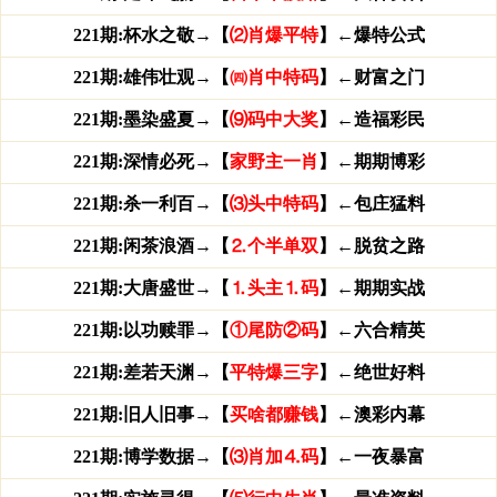
221期:杯水之敬→【
⑵肖爆平特
】←爆特公式
221期:雄伟壮观→【
㈣肖中特码
】←财富之门
221期:墨染盛夏→【
⑼码中大奖
】←造福彩民
221期:深情必死→【
家野主一肖
】←期期博彩
221期:杀一利百→【
⑶头中特码
】←包庄猛料
221期:闲茶浪酒→【
⒉个半单双
】←脱贫之路
221期:大唐盛世→【
⒈头主⒈码
】←期期实战
221期:以功赎罪→【
①尾防②码
】←六合精英
221期:差若天渊→【
平特爆三字
】←绝世好料
221期:旧人旧事→【
买啥都赚钱
】←澳彩内幕
221期:博学数据→【
⑶肖加⒋码
】←一夜暴富