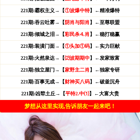
221期:霸权主义→【
①波爆中特
】←精准爆特
221期:吞云吐雾→【
阴肖与阳肖
】←至尊联盟
221期:倾城之泪→【
彩民杀⒋肖
】←稳打稳赢
221期:装潢门面→【
①头加①码
】←实力巨献
221期:火然泉达→【
⑵波期期中
】←发家致富
221期:独立屋门→【
家野主二肖
】←独家专研
221期:百事无成→【
财神买八码
】←破釜沉舟
221期:凶犂土丘→【
平特2.中⑴
】←大富大贵
梦想从这里实现,告诉朋友一起来吧！