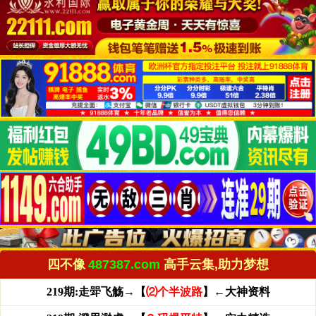
四不像
487387.com
高手云集,助力梦想
219期:走斝飞觞→【
⑵个半波路
】←大神资料