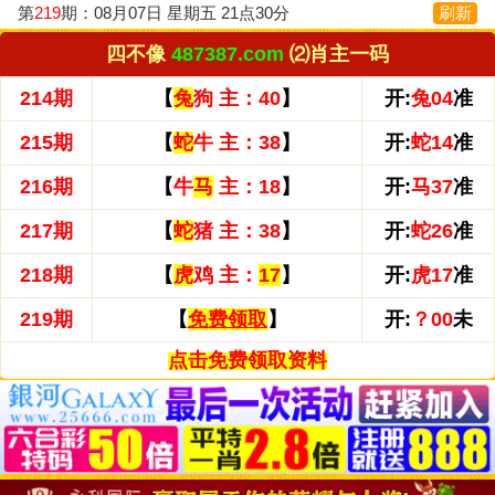
四不像
487387.com
⑵肖主一码
214期
【
兔
狗 主：40
】
开:
兔04
准
215期
【
蛇
牛 主：38
】
开:
蛇14
准
216期
【
牛
马
主：18
】
开:
马37
准
217期
【
蛇
猪 主：38
】
开:
蛇26
准
218期
【
虎
鸡 主：
17
】
开:
虎17
准
219期
【
免费领取
】
开:
？00
未
点击免费领取资料