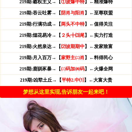
219期:霸权主义→【
①波爆中特
】←精准爆特
219期:吞云吐雾→【
阴肖与阳肖
】←至尊联盟
219期:行满功成→【
两头不中特
】←值得关注
219期:烟花易冷→【
２头╋⑶尾
】←实力打造
219期:火然泉达→【
⑵波期期中
】←发家致富
219期:月入百万→【
家野主㈡肖
】←料得民心
219期:鹿驯豕暴→【
㈡码加㈣码
】←火爆全网
219期:凶犂土丘→【
平特2.中⑴
】←大富大贵
梦想从这里实现,告诉朋友一起来吧！