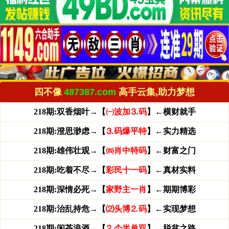
四不像
487387.com
高手云集,助力梦想
218期:双香烟叶→【
㈠波加⒊码
】←横财就手
218期:澄思渺虑→【
⒊码爆平特
】←实力精选
218期:雄伟壮观→【
㈣肖中特码
】←财富之门
218期:吃着不尽→【
彩民十一码
】←真材实料
218期:深情必死→【
家野主一肖
】←期期博彩
218期:治乱持危→【
⑵头博⒉码
】←实现梦想
218期:闲茶浪酒→【
⒉个半单双
】←脱贫之路