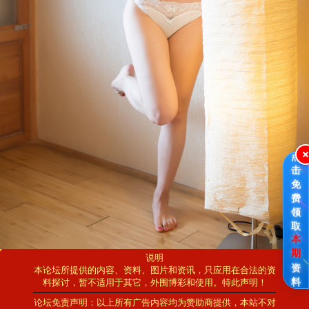
点
击
免
费
领
取
本
期
说明
资
本论坛所提供的内容、资料、图片和资讯，只应用在合法的资
料
料探讨，暂不适用于其它，外围博彩和使用。特此声明！
论坛免责声明：以上所有广告内容均为赞助商提供，本站不对