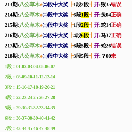
213期:
八公草木
♠
㈡段中大奖
┣
1段2段
┫
开
:猴35
错误
214期:
八公草木
♠
㈡段中大奖
┣
6段
1段
┫
开
:兔04
正确
215期:
八公草木
♠
㈡段中大奖
┣
1段
2段
┫
开
:蛇14
正确
216期:
八公草木
♠
㈡段中大奖
┣
4段
6段
┫
开
:马37
正确
217期:
八公草木
♠
㈡段中大奖
┣
6段5段
┫
开
:蛇26
错误
218期:
八公草木
♠
㈡段中大奖
┣
3段5段
┫
开
:？00
未
1段：01-02-03-04-05-06-07
2段：08-09-10-11-12-13-14
3段：15-16-17-18-19-20-21
4段：22-23-24-25-26-27-28
5段：29-30-31-32-33-34-35
6段：36-37-38-39-40-41-42
7段：43-44-45-46-47-48-49