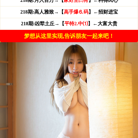
218期:月入百万→【
家野主㈡肖
】←料得民心
218期:高人雅致→【
高手爆⒍码
】←招财进宝
218期:凶犂土丘→【
平特2.中⑴
】←大富大贵
梦想从这里实现,告诉朋友一起来吧！