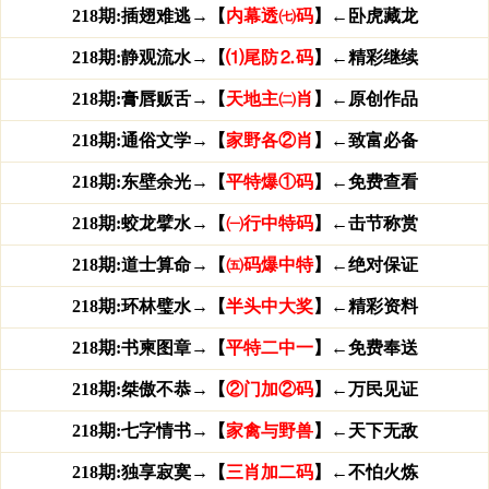
218期:插翅难逃→【
内幕透㈦码
】←卧虎藏龙
218期:静观流水→【
⑴尾防⒉码
】←精彩继续
218期:膏唇贩舌→【
天地主㈡肖
】←原创作品
218期:通俗文学→【
家野各②肖
】←致富必备
218期:东壁余光→【
平特爆①码
】←免费查看
218期:蛟龙擘水→【
㈠行中特码
】←击节称赏
218期:道士算命→【
㈤码爆中特
】←绝对保证
218期:环林璧水→【
半头中大奖
】←精彩资料
218期:书柬图章→【
平特二中一
】←免费奉送
218期:桀傲不恭→【
②门加②码
】←万民见证
218期:七字情书→【
家禽与野兽
】←天下无敌
218期:独享寂寞→【
三肖加二码
】←不怕火炼