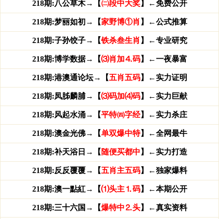
218期:八公草木→【
㈡段中大奖
】←免费公开
218期:梦丽如初→【
家野博①肖
】←公式推算
218期:子孙饺子→【
铁杀叁生肖
】←专业研究
218期:博学数据→【
⑶肖加⒋码
】←一夜暴富
218期:港澳通论坛→【
五肖五码
】←实力证明
218期:凤胏麟脯→【
⑶码加⑷码
】←实力巨献
218期:风起水涌→【
平特㈣字经
】←实力杀庄
218期:澳金光佛→【
单双爆中特
】←全网最牛
218期:补天浴日→【
随便买都中
】←实力打造
218期:反反覆覆→【
五肖主五码
】←独家爆料
218期:澳一點紅→【
⑴头主⒈码
】←本期公开
218期:三十六国→【
爆特中⒉头
】←真实资料