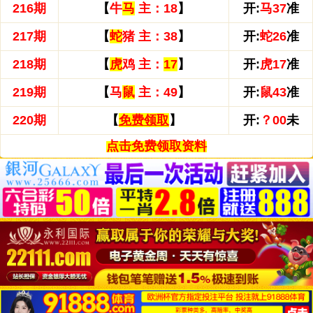
216期
【
牛
马
主：18
】
开:
马37
准
217期
【
蛇
猪 主：38
】
开:
蛇26
准
218期
【
虎
鸡 主：
17
】
开:
虎17
准
219期
【
马
鼠
主：49
】
开:
鼠43
准
220期
【
免费领取
】
开:
？00
未
点击免费领取资料