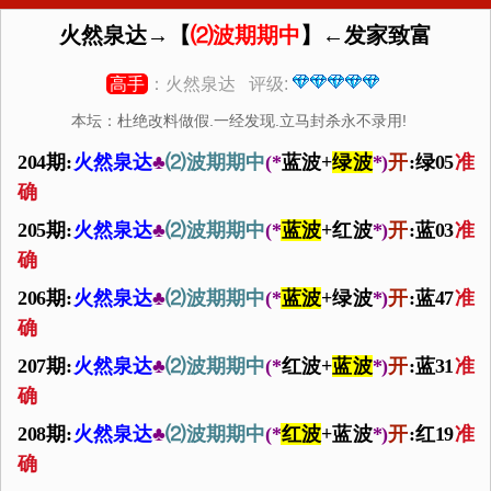
火然泉达→【
⑵波期期中
】←发家致富
高手
：火然泉达 评级:
本坛：杜绝改料做假.一经发现.立马封杀永不录用!
204期:
火然泉达
♣
⑵波期期中
(*
蓝波+
绿波
*)
开
:绿05
准
确
205期:
火然泉达
♣
⑵波期期中
(*
蓝波
+红波
*)
开
:蓝03
准
确
206期:
火然泉达
♣
⑵波期期中
(*
蓝波
+绿波
*)
开
:蓝47
准
确
207期:
火然泉达
♣
⑵波期期中
(*
红波+
蓝波
*)
开
:蓝31
准
确
208期:
火然泉达
♣
⑵波期期中
(*
红波
+蓝波
*)
开
:红19
准
确