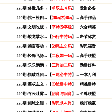
220期:俗世几多→【
单双主４码
】←发财必备
220期:挑三检四→【
⑶码防⑷码
】←高手作品
220期:文明吃饭→【
平特⑤字经
】←六合精英
220期:蛟龙擘水→【
㈠行中特码
】←击节称赏
220期:德言容功→【
⑵尾主⒉码
】←彩民福音
220期:轻舞飞扬→【
二段加一码
】←高手联盟
220期:乐乐醄醄→【
三肖加二码
】←劲爆好料
220期:指破迷团→【
三尾必中特
】←一本万利
220期:霸权主义→【
①波爆中特
】←精准爆特
220期:吞云吐雾→【
阴肖与阳肖
】←至尊联盟
220期:倾城之泪→【
彩民杀⒋肖
】←稳打稳赢