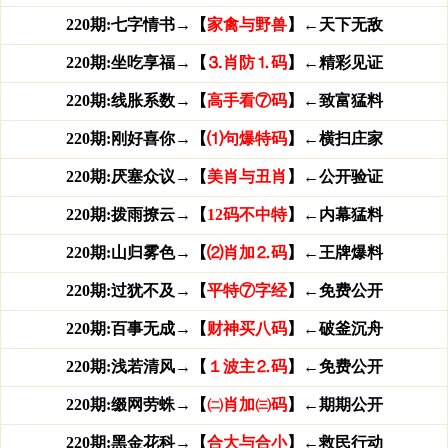
220期:七字情书→【
家禽与野兽
】←天下无敌
220期:坐吃享福→【
⒊肖防⒈码
】←精彩见证
220期:线胀系数→【
高手看⑦码
】←致富猛料
220期:刚好喜你→【
⑴句爆特码
】←横扫庄家
220期:厌塞众议→【
美肖与丑肖
】←公开验证
220期:拨雨撩云→【
12码不中特
】←内幕猛料
220期:山归雾色→【
⑵肖加⒉码
】←王牌爆料
220期:过犹不及→【
平特⑦字经
】←免费公开
220期:百事无成→【
财神买八码
】←破釜沉舟
220期:浅若清风→【
１波主⒉码
】←免费公开
220期:缀网劳蛛→【
㈡肖加㈢码
】←期期公开
220期:黑金花科→【
合大与合小
】←救民行动