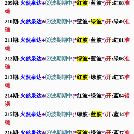
209期:
火然泉达
♣
⑵波期期中
(*
红波
+蓝波
*)
开
:红08
准
确
210期:
火然泉达
♣
⑵波期期中
(*
蓝波+
绿波
*)
开
:绿49
准
确
211期:
火然泉达
♣
⑵波期期中
(*
红波
+蓝波
*)
开
:红01
准
确
212期:
火然泉达
♣
⑵波期期中
(*
绿波
+蓝波
*)
开
:绿06
准
确
213期:
火然泉达
♣
⑵波期期中
(*
红波
+绿波
*)
开
:红35
准
确
214期:
火然泉达
♣
⑵波期期中
(*
红波+绿波
*)
开
:蓝04
错
误
215期:
火然泉达
♣
⑵波期期中
(*
绿波+
蓝波
*)
开
:蓝14
准
确
216期:
火然泉达
♣
⑵波期期中
(*
蓝波
+绿波
*)
开
:蓝37
准