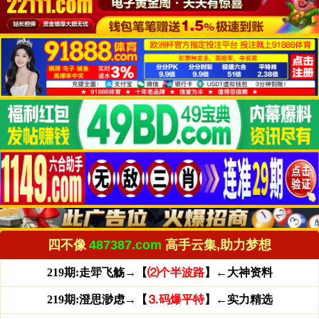
四不像
487387.com
高手云集,助力梦想
219期:走斝飞觞→【
⑵个半波路
】←大神资料
219期:澄思渺虑→【
⒊码爆平特
】←实力精选